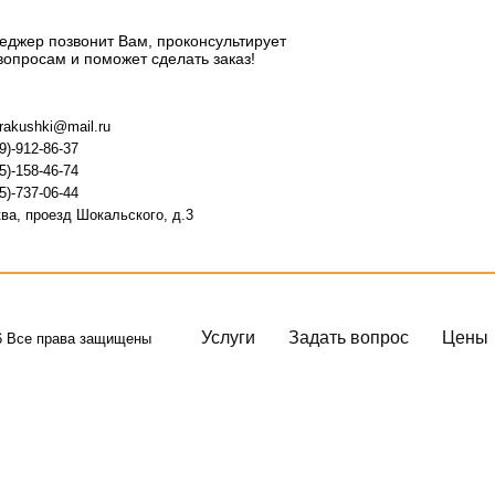
джер позвонит Вам, проконсультирует
вопросам и поможет сделать заказ!
-rakushki@mail.ru
9)-912-86-37
5)-158-46-74
5)-737-06-44
ва, проезд Шокальского, д.3
Услуги
Задать вопрос
Цены
6 Все права защищены