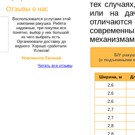
тех случаях
Отзывы о нас
или на дач
Воспользовался услугами этой
отличаются
компании ракушка. Ребята
надежные, при покупки все
современ
понятно, выбор у них большой.
из чего выбрать есть.
механизмами
Организовали доставку до
видного. Хорошо сработали.
Успехов!
Б/У раку
Новожилов Евгений
(с подъемными 
Читать все отзывы
Ширина, м
Дл
2,6
2,6
2,6
2,7
2,7
2,8
2,8