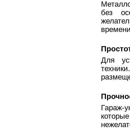
Металло
без ос
желател
времени
Просто
Для ус
техник
размеще
Прочнос
Гараж-у
которы
нежела