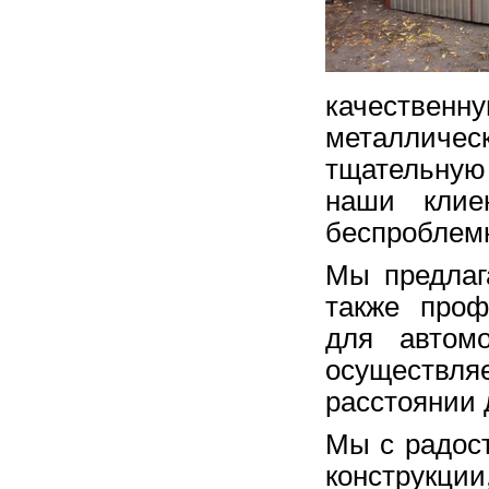
качествен
металличе
тщательную
наши клие
беспроблем
Мы предлага
также проф
для автом
осуществл
расстоянии 
Мы с радос
конструкци