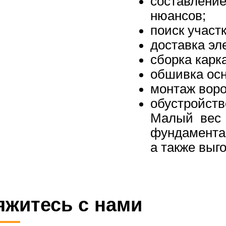
составлени
нюансов;
поиск участ
доставка эл
сборка карк
обшивка ос
монтаж воро
обустройств
Малый вес 
фундамента
а также выг
яжитесь с нами