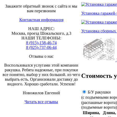
Закажите обратный звонок с сайта и мы
вам перезвоним
Установка гаражей-
Контактная информация
НАШ АДРЕС:
Установка сборных
Москва, проезд Шокальского, д.3
НАШИ ТЕЛЕФОНЫ:
8 (915)-158-46-74
8 (925)-737-06-44
Отзывы о нас
Воспользовался услугами этой компании
ракушка. Ребята надежные, при покупки
все понятно, выбор у них большой. из чего
Стоимость 
выбрать есть. Организовали доставку до
видного. Хорошо сработали. Успехов!
Б/У ракушки
Новожилов Евгений
(с подъемными вор
Читать все отзывы
(распашные ворота
(подъемные ворота)
Ширина,
Длина,