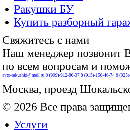
Ракушки БУ
Купить разборный гара
Свяжитесь с нами
Наш менеджер позвонит В
по всем вопросам и поможе
avto-rakushki@mail.ru
8 (999)-912-86-37
8 (915)-158-46-74
8 (925)
Москва, проезд Шокальско
© 2026 Все права защищ
Услуги